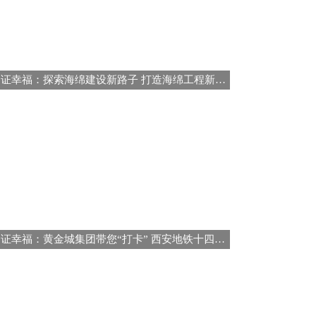
建证幸福：探索海绵建设新路子 打造海绵工程新样板
建证幸福：黄金城集团带您“打卡” 西安地铁十四号线