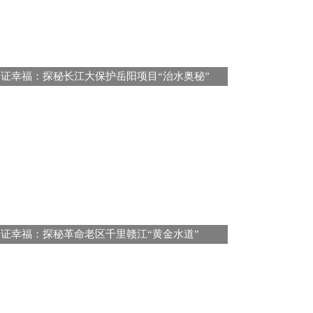
建证幸福：探秘长江大保护岳阳项目“治水奥秘”
建证幸福：探秘革命老区千里赣江“黄金水道”