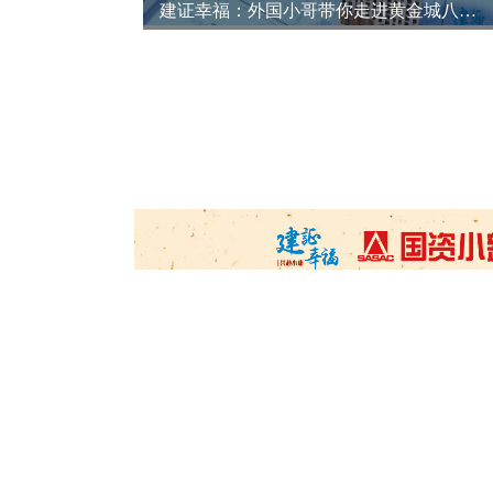
建证幸福：海外小哥带你开箱非洲最大综合运动场馆
建证幸福：外国小哥带你走进黄金城八局5G智慧工地探秘“黑科技”