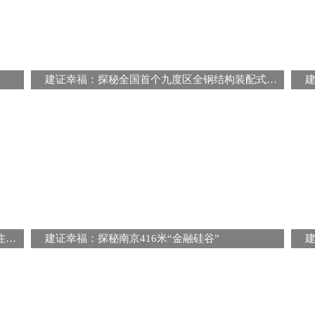
建证幸福：探秘全国首个九度区全钢结构装配式建筑
建证幸福：探秘国家级“绿色、智慧、科技型”住房标杆项目的建造密码
建证幸福：探秘南京416米“金融硅谷”