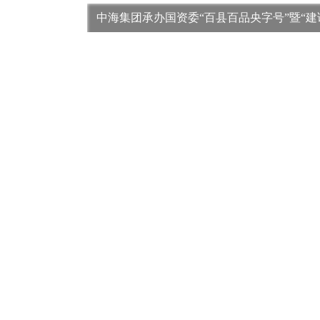
中海集团承办国资委“百县百品央字号”暨“建
带货活动