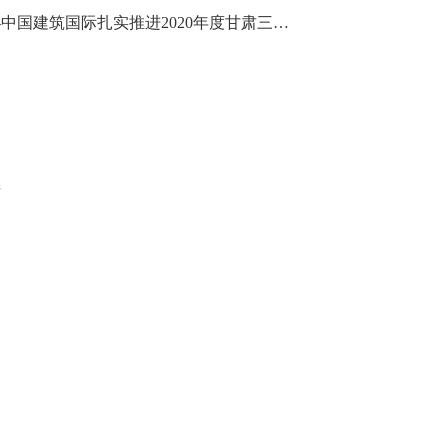
建筑幸福，助力脱贫攻坚——中国建筑国际扎实推进2020年度甘肃三县定点扶贫工作
街