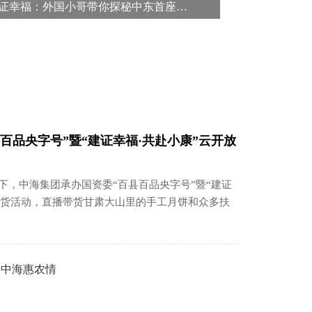
建证幸福：外国小哥带你探秘中东首座清洁燃煤电厂
百品央字号”暨“建证幸福·共赴小康”云开放
集团的领导下，中海集团承办国资委“百县百品央字号”暨“建证
带货活动，直播带货甘肃大山里的手工月饼和众多扶
，中海惠农情