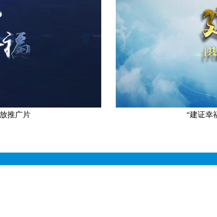
开放推广片
“建证幸
“建证幸福·共赴小康”云开放活动启动