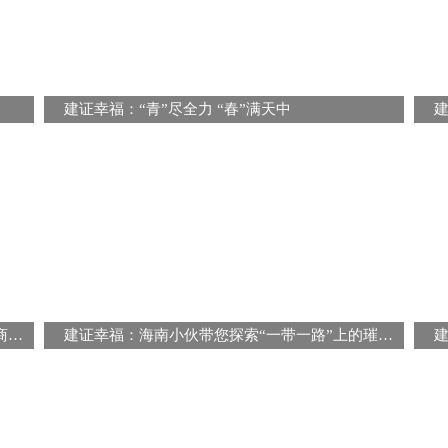
建证幸福：“青”尽全力 “春”满天中
建证幸福：“小眼睛看大新城”——走进泉州台商投资区白沙片区项目
建证幸福：海南小伙带您探索“一带一路”上的璀璨明珠