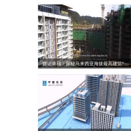
建证幸福：探秘马来西亚海拔最高建筑“云顶玖霄明轩酒店公寓”