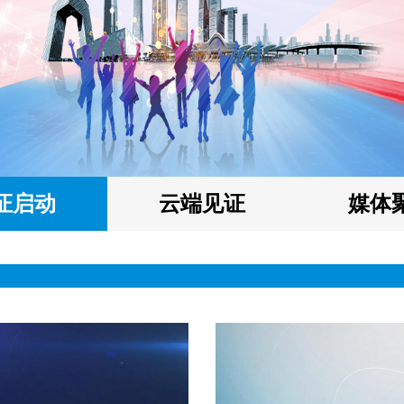
证启动
云端见证
媒体