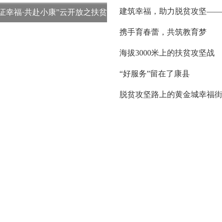
证幸福·共赴小康”云开放之扶贫
携手育春蕾，共筑教育梦
海拔3000米上的扶贫攻坚战
“好服务”留在了康县
脱贫攻坚路上的黄金城幸福