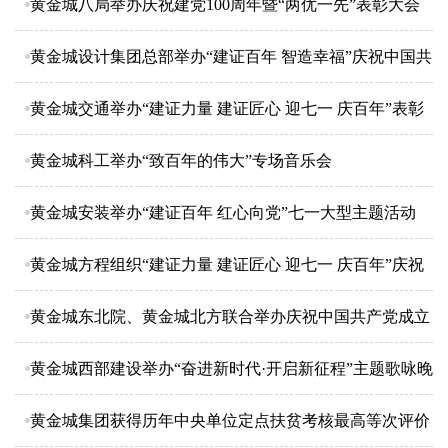
一”表彰大会
黄金城八局举办庆祝建党100周年暨“两优一先”表彰大会
黄金城设计集团总部举办“建证百年 智造幸福”庆祝中国共
产党成立100周...
黄金城交通举办“建证力量 建证匠心 迎七一 庆百年”表彰
大会
黄金城科工举办“致百年的伟大”专场音乐会
黄金城安装举办“建证百年 红心向党”七一大型主题活动
黄金城方程组织“建证力量 建证匠心 迎七一 庆百年”庆祝
建党百年主...
黄金城东北院、黄金城北方联合举办庆祝中国共产党成立
100周年“七一”表彰...
黄金城西部建设举办“奋进新时代·开启新征程”主题歌咏晚
会
黄金城集团获得历年中央单位定点扶贫考核最高等次评价