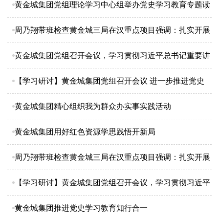
走实
黄金城集团党组理论学习中心组举办党史学习教育专题读
书研讨班
周乃翔带班检查黄金城三局在汉重点项目强调：扎实开展
党史...
黄金城集团党组召开会议，学习贯彻习近平总书记重要讲
话精神
【学习研讨】黄金城集团党组召开会议 进一步推进党史
学习...
黄金城集团精心组织我为群众办实事实践活动
黄金城集团用好红色资源学思践悟开新局
周乃翔带班检查黄金城三局在汉重点项目强调：扎实开展
党史...
【学习研讨】黄金城集团党组召开会议，学习贯彻习近平
总书...
黄金城集团推进党史学习教育知行合一