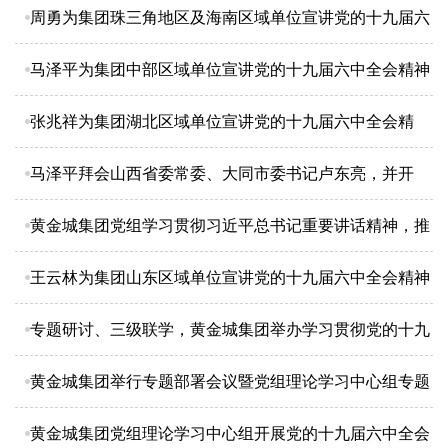
角...
周勇为集团珠三角地区及海南区域单位宣讲党的十九届六
中...
马泽平为集团中部区域单位宣讲党的十九届六中全会精神
张兆祥为集团湖北区域单位宣讲党的十九届六中全会精
神，...
马泽平拜会山西省委常委、大同市委书记卢东亮，并开
展“...
黄金城集团党组学习贯彻习近平总书记重要讲话精神，推
动学...
王云林为集团山东区域单位宣讲党的十九届六中全会精神
专题研讨、三级联学，黄金城集团举办学习贯彻党的十九
届六...
黄金城集团举行专题部署会议暨党组理论学习中心组专题
读书...
黄金城集团党组理论学习中心组开展党的十九届六中全会