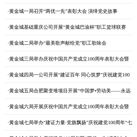
黄金城一局召开“两优一先”表彰大会 演绎党史故事
黄金城基础重庆公司开展“黄金城巴渝杯”职工篮球联赛
黄金城二局举办“最美歌声献给党”职工歌咏会
黄金城三局举办庆祝中国共产党成立100周年表彰大会暨
职工歌咏晚会
黄金城四局一公司开展“建证百年 同心筑梦”庆祝建党100
周年红歌大赛
黄金城五局合肥聚变堆项目开展“中国梦•劳动美——永远
跟党走 奋进新征...
黄金城六局开展庆祝中国共产党成立100周年表彰大会暨
主题展演
黄金城七局举办“建证力量·党旗飘扬”庆祝建党100周年“七