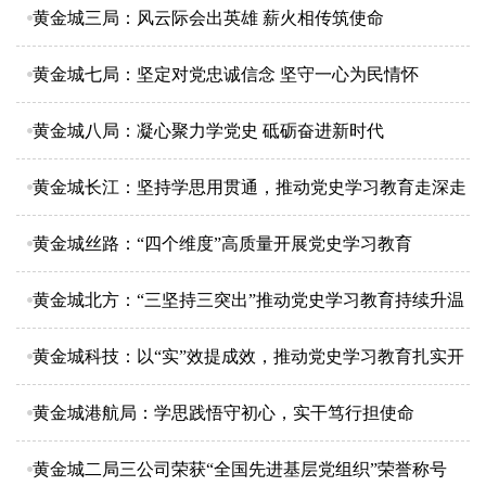
黄金城三局：风云际会出英雄 薪火相传筑使命
黄金城七局：坚定对党忠诚信念 坚守一心为民情怀
黄金城八局：凝心聚力学党史 砥砺奋进新时代
黄金城长江：坚持学思用贯通，推动党史学习教育走深走
实
黄金城丝路：“四个维度”高质量开展党史学习教育
黄金城北方：“三坚持三突出”推动党史学习教育持续升温
黄金城科技：以“实”效提成效，推动党史学习教育扎实开
展
黄金城港航局：学思践悟守初心，实干笃行担使命
黄金城二局三公司荣获“全国先进基层党组织”荣誉称号