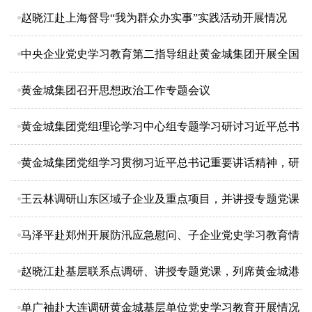
赵晓江赴上海督导“我为群众办实事”实践活动开展情况
中央企业党史学习教育第二指导组赴黄金城集团开展全国
国有...
黄金城集团召开思想政治工作专题会议
黄金城集团党组理论学习中心组专题学习研讨习近平总书
记关...
黄金城集团党组学习贯彻习近平总书记重要讲话精神，研
究部...
王云林调研山东区域子企业及重点项目，并讲授专题党课
马泽平赴郑州开展防汛应急慰问、子企业党史学习教育情
况...
赵晓江赴基层联系点调研、讲授专题党课，列席黄金城港
航局...
单广袖赴大连调研黄金城基层单位党史学习教育开展情况