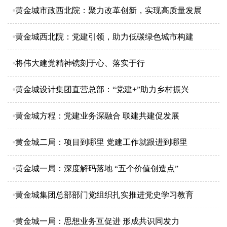
黄金城市政西北院：聚力改革创新，实现高质量发展
黄金城西北院：党建引领，助力低碳绿色城市构建
将伟大建党精神镌刻于心、落实于行
黄金城设计集团直营总部：“党建+”助力乡村振兴
黄金城方程：党建业务深融合 联建共建促发展
黄金城二局：项目到哪里 党建工作就跟进到哪里
黄金城一局：深度解码落地 “五个价值创造点”
黄金城集团总部部门党组织扎实推进党史学习教育
黄金城一局：思想业务互促进 形成共识同发力