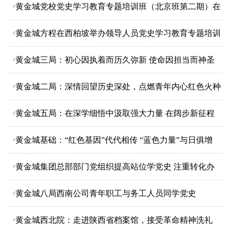
黄金城党校党史学习教育专题培训班（北京班第二期）在
京开班
黄金城方程在西柏坡举办领导人员党史学习教育专题培训
班
黄金城三局：初心因执着而历久弥新 使命因担当而神圣
宏伟
黄金城二局：深情回望历史深处，点燃青年内心红色火种
黄金城五局：在深学细悟中汲取强大力量 在阔步新征程
中奋勇争先
黄金城基础：“红色基因”代代相传 “蓝色力量”与日俱增
黄金城集团总部部门党组织提高站位学党史 注重转化办
实事
黄金城八局西南公司青年职工与务工人员同学党史
黄金城西北院：走进陕西省档案馆，接受革命精神洗礼