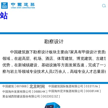
HJC黄金城【中国区】官方网
站
勘察设计
中国建筑旗下勘察设计板块主要由7家具有甲级
领域，在超高层、机场、酒店、体育建筑、博览建筑、古建筑
优势，在新城镇建设、基础设施等方面发展迅速，完成了一大批具
察与岩土等领域专业技术人员2万余人，高端专业人才总量居
北京时间
中国建筑 [ 601668 ]
中国建筑国际集团有限公司 [ 03311.hk ]
中国海外宏洋集团有限公司 [ 00081.HK ]
中国海外发展有限公司 [ 0688.HK ]
黄金城西部建设股份有限公司 [ 002302.SZ ]
中国建筑兴业集团有限公司 [ 00830.HK ]
中海物业集团有限公司 [ 02669.HK ]