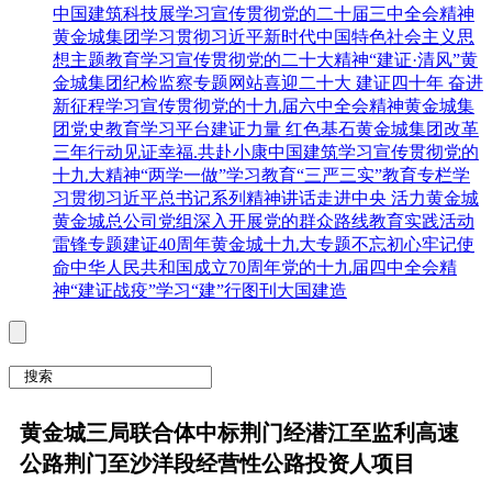
中国建筑科技展
学习宣传贯彻党的二十届三中全会精神
黄金城集团学习贯彻习近平新时代中国特色社会主义思
想主题教育
学习宣传贯彻党的二十大精神
“建证·清风”黄
金城集团纪检监察专题网站
喜迎二十大 建证四十年 奋进
新征程
学习宣传贯彻党的十九届六中全会精神
黄金城集
团党史教育学习平台
建证力量 红色基石
黄金城集团改革
三年行动
见证幸福.共赴小康
中国建筑学习宣传贯彻党的
十九大精神
“两学一做”学习教育
“三严三实”教育专栏
学
习贯彻习近平总书记系列精神讲话
走进中央 活力黄金城
黄金城总公司党组深入开展党的群众路线教育实践活动
雷锋专题
建证40周年
黄金城十九大专题
不忘初心牢记使
命
中华人民共和国成立70周年
党的十九届四中全会精
神
“建证战疫”
学习“建”行
图刊
大国建造
黄金城三局联合体中标荆门经潜江至监利高速
公路荆门至沙洋段经营性公路投资人项目