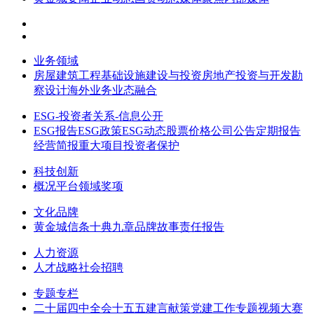
业务领域
房屋建筑工程
基础设施建设与投资
房地产投资与开发
勘
察设计
海外业务
业态融合
ESG-投资者关系-信息公开
ESG报告
ESG政策
ESG动态
股票价格
公司公告
定期报告
经营简报
重大项目
投资者保护
科技创新
概况
平台
领域
奖项
文化品牌
黄金城信条
十典九章
品牌故事
责任报告
人力资源
人才战略
社会招聘
专题专栏
二十届四中全会
十五五建言献策
党建工作专题
视频大赛