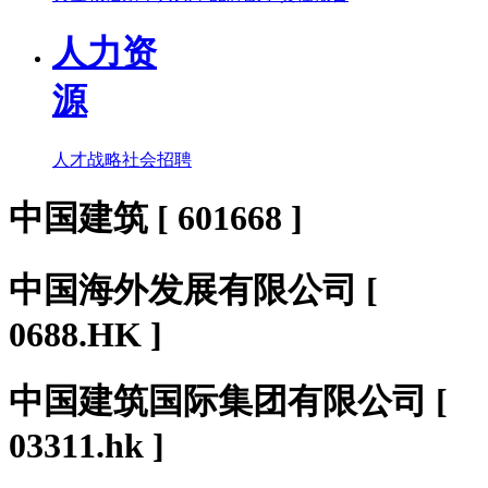
人力资
源
人才战略
社会招聘
中国建筑 [ 601668 ]
中国海外发展有限公司 [
0688.HK ]
中国建筑国际集团有限公司 [
03311.hk ]