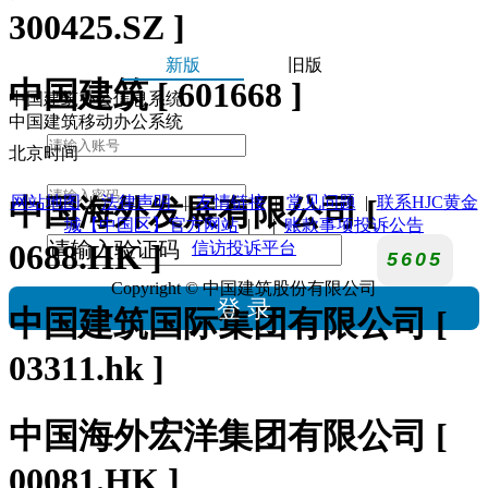
300425.SZ ]
新版
旧版
中国建筑 [ 601668 ]
中国建筑办公信息系统
中国建筑移动办公系统
北京时间
中国海外发展有限公司 [
网站地图
|
法律声明
|
友情链接
|
常见问题
|
联系HJC黄金
城【中国区】官方网站
| |
账款事项投诉公告
0688.HK ]
信访投诉平台
Copyright © 中国建筑股份有限公司
中国建筑国际集团有限公司 [
03311.hk ]
中国海外宏洋集团有限公司 [
00081.HK ]