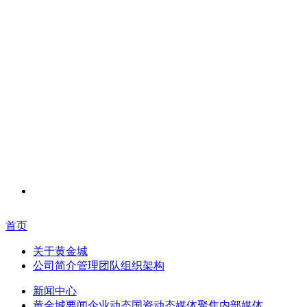
首页
关于黄金城
公司简介
管理团队
组织架构
新闻中心
黄金城要闻
企业动态
国资动态
媒体聚焦
内部媒体